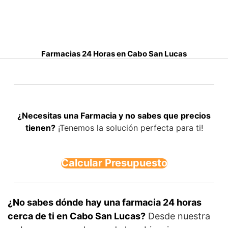
S
a
l
t
Farmacias 24 Horas en Cabo San Lucas
a
r
a
l
c
¿Necesitas una Farmacia y no sabes que precios
o
tienen?
¡Tenemos la solución perfecta para ti!
n
t
e
Calcular Presupuesto
n
i
d
o
¿No sabes dónde hay una farmacia 24 horas
cerca de ti en Cabo San Lucas?
Desde nuestra