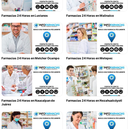
Farmacias 24 Horas en Luvianos
Farmacias 24 Horas en Malinalco
Farmacias 24 Horas en Melchor Ocampo
Farmacias 24 Horas en Metepec
Farmacias 24 Horas en Naucalpan de
Farmacias 24 Horas en Nezahualcóyotl
Juárez