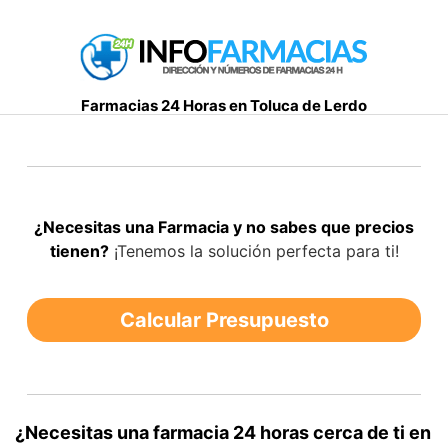
S
a
l
t
Farmacias 24 Horas en Toluca de Lerdo
a
r
a
l
c
¿Necesitas una Farmacia y no sabes que precios
o
tienen?
¡Tenemos la solución perfecta para ti!
n
t
e
Calcular Presupuesto
n
i
d
o
¿Necesitas una farmacia 24 horas cerca de ti en