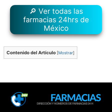
🔎 Ver todas las
farmacias 24hrs de
México
Contenido del Artículo
[
Mostrar
]