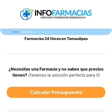
S
a
l
t
a
Inicio
»
Tamaulipas
r
Farmacias 24 Horas en Tamaulipas
a
l
c
o
n
t
¿Necesitas una Farmacia y no sabes que precios
e
tienen?
¡Tenemos la solución perfecta para ti!
n
i
Calcular Presupuesto
d
o