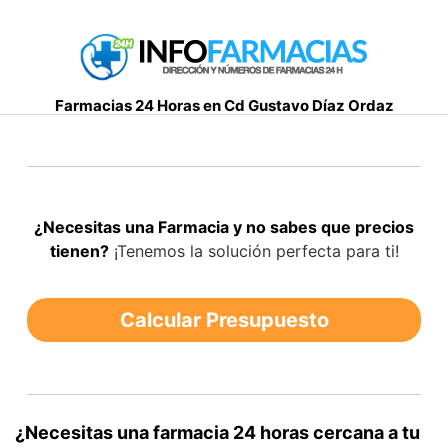
S
a
l
t
Farmacias 24 Horas en Cd Gustavo Díaz Ordaz
a
r
a
l
c
¿Necesitas una Farmacia y no sabes que precios
o
tienen?
¡Tenemos la solución perfecta para ti!
n
t
e
Calcular Presupuesto
n
i
d
o
¿Necesitas una farmacia 24 horas cercana a tu