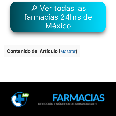
🔎 Ver todas las
farmacias 24hrs de
México
Contenido del Artículo
[
Mostrar
]