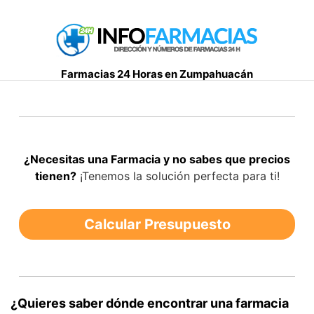
S
a
l
t
Farmacias 24 Horas en Zumpahuacán
a
r
a
l
c
¿Necesitas una Farmacia y no sabes que precios
o
tienen?
¡Tenemos la solución perfecta para ti!
n
t
e
Calcular Presupuesto
n
i
d
o
¿Quieres saber dónde encontrar una farmacia