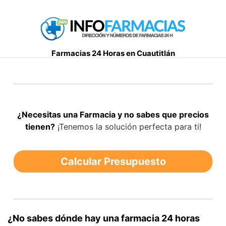
S
a
l
t
Farmacias 24 Horas en Cuautitlán
a
r
a
l
c
¿Necesitas una Farmacia y no sabes que precios
o
tienen?
¡Tenemos la solución perfecta para ti!
n
t
e
Calcular Presupuesto
n
i
d
o
¿No sabes dónde hay una farmacia 24 horas