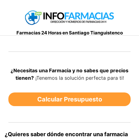
S
a
l
t
Farmacias 24 Horas en Santiago Tianguistenco
a
r
a
l
c
¿Necesitas una Farmacia y no sabes que precios
o
tienen?
¡Tenemos la solución perfecta para ti!
n
t
e
Calcular Presupuesto
n
i
d
o
¿Quieres saber dónde encontrar una farmacia