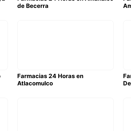
de Becerra
Am
o
Farmacias 24 Horas en
Fa
Atlacomulco
De