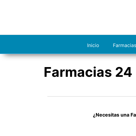
S
a
l
t
a
r
Inicio
Farmacias
a
l
c
Farmacias 24 
o
n
t
e
n
i
d
¿Necesitas una Fa
o