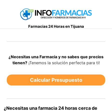
S
a
l
t
Farmacias 24 Horas en Tijuana
a
r
a
l
c
¿Necesitas una Farmacia y no sabes que precios
o
tienen?
¡Tenemos la solución perfecta para ti!
n
t
e
Calcular Presupuesto
n
i
d
o
¿Necesitas una farmacia 24 horas cerca de