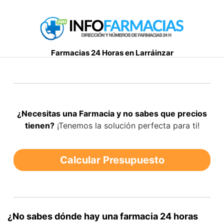
S
a
l
t
Farmacias 24 Horas en Larráinzar
a
r
a
l
c
¿Necesitas una Farmacia y no sabes que precios
o
tienen?
¡Tenemos la solución perfecta para ti!
n
t
e
Calcular Presupuesto
n
i
d
o
¿No sabes dónde hay una farmacia 24 horas