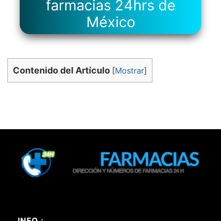
farmacias 24hrs de
México
Contenido del Artículo
[
Mostrar
]
INFO :