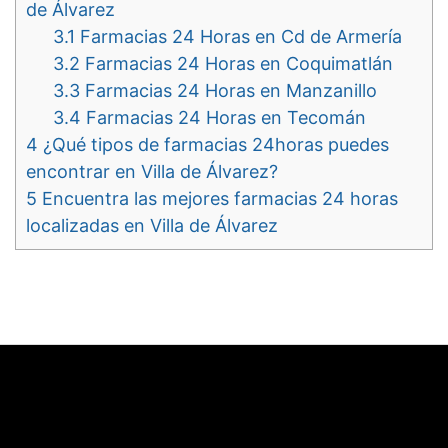
de Álvarez
3.1
Farmacias 24 Horas en Cd de Armería
3.2
Farmacias 24 Horas en Coquimatlán
3.3
Farmacias 24 Horas en Manzanillo
3.4
Farmacias 24 Horas en Tecomán
4
¿Qué tipos de farmacias 24horas puedes
encontrar en Villa de Álvarez?
5
Encuentra las mejores farmacias 24 horas
localizadas en Villa de Álvarez