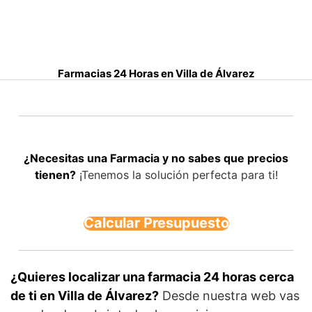
S
a
l
t
Farmacias 24 Horas en Villa de Álvarez
a
r
a
l
c
¿Necesitas una Farmacia y no sabes que precios
o
tienen?
¡Tenemos la solución perfecta para ti!
n
t
e
Calcular Presupuesto
n
i
d
o
¿Quieres localizar una farmacia 24 horas cerca
de ti en Villa de Álvarez?
Desde nuestra web vas