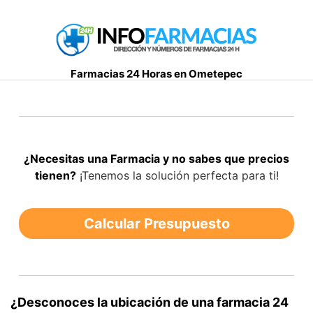
S
a
l
t
Farmacias 24 Horas en Ometepec
a
r
a
l
c
¿Necesitas una Farmacia y no sabes que precios
o
tienen?
¡Tenemos la solución perfecta para ti!
n
t
e
Calcular Presupuesto
n
i
d
o
¿Desconoces la ubicación de una farmacia 24