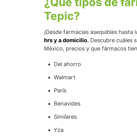
¿Qué tipos de fa
Tepic?
¡Desde farmacias asequibles hasta 
hrs y a domicilio.
Descubre cuáles so
México, precios y que fármacos tien
Del ahorro
Walmart
París
Benavides
Similares
Yza