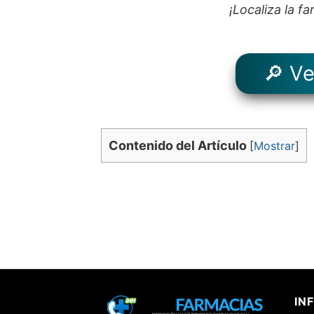
¡Localiza la f
🔎 Ve
Contenido del Artículo
[
Mostrar
]
INF