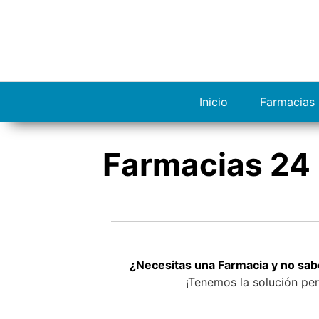
S
a
l
t
a
r
Inicio
Farmacias 
a
l
c
Farmacias 24 
o
n
t
e
n
i
d
¿Necesitas una Farmacia y no sab
o
¡Tenemos la solución per