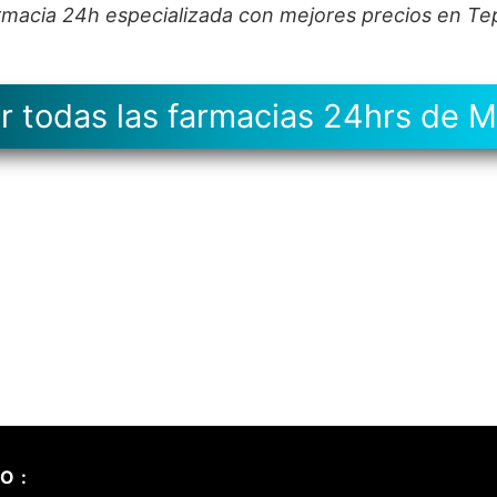
armacia 24h especializada con mejores precios en Te
r todas las farmacias 24hrs de 
O :