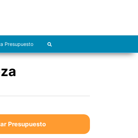
ra Presupuesto
oza
lar Presupuesto