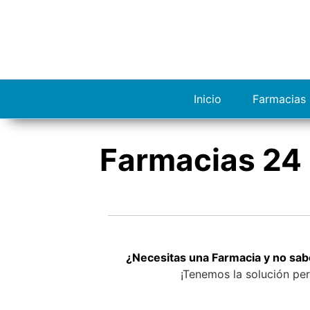
S
a
l
t
a
r
Inicio
Farmacias 
a
l
c
Farmacias 24 
o
n
t
e
n
i
d
¿Necesitas una Farmacia y no sab
o
¡Tenemos la solución per