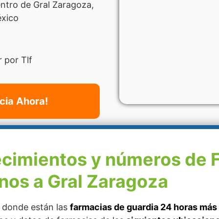
ntro de Gral Zaragoza,
éxico
 por Tlf
cia Ahora!
ecimientos y números de 
nos a Gral Zaragoza
r donde están las
farmacias de guardia 24 horas más