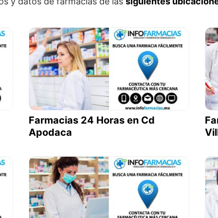
os y datos de farmacias de las
siguientes ubicacione
Farmacias 24 Horas en Cd
Fa
Apodaca
Vi