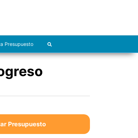
ra Presupuesto
rogreso
lar Presupuesto