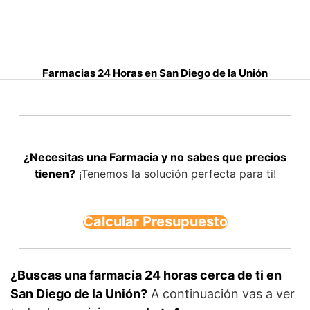
S
a
l
t
Farmacias 24 Horas en San Diego de la Unión
a
r
a
l
c
¿Necesitas una Farmacia y no sabes que precios
o
tienen?
¡Tenemos la solución perfecta para ti!
n
t
e
Calcular Presupuesto
n
i
d
o
¿Buscas una farmacia 24 horas cerca de ti en
San Diego de la Unión?
A continuación vas a ver