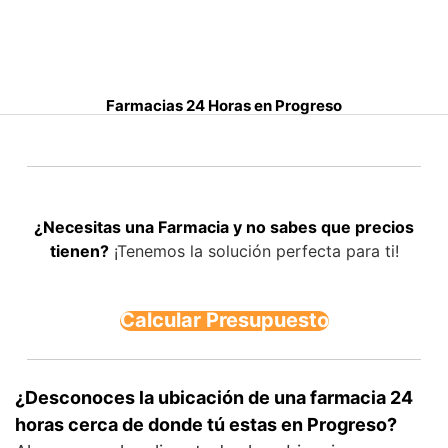
S
a
l
t
Farmacias 24 Horas en Progreso
a
r
a
l
c
¿Necesitas una Farmacia y no sabes que precios
o
tienen?
¡Tenemos la solución perfecta para ti!
n
t
e
Calcular Presupuesto
n
i
d
o
¿Desconoces la ubicación de una farmacia 24
horas cerca de donde tú estas en Progreso?