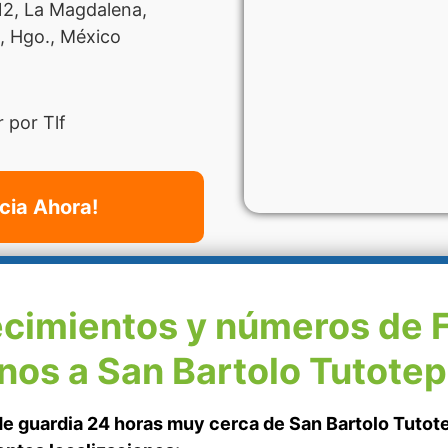
12, La Magdalena,
, Hgo., México
 por Tlf
cia Ahora!
ecimientos y números de 
nos a San Bartolo Tutote
de guardia 24 horas muy cerca de San Bartolo Tutot