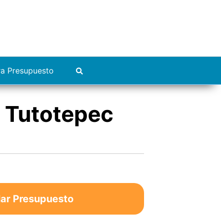
ra Presupuesto
o Tutotepec
lar Presupuesto