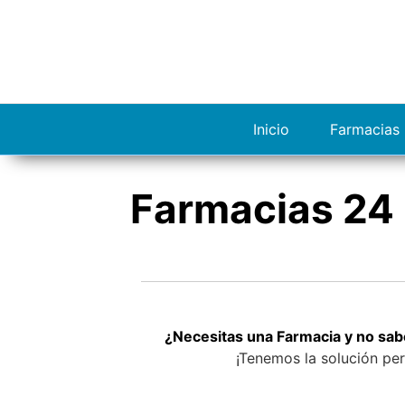
S
a
l
t
a
r
Inicio
Farmacias 
a
l
c
Farmacias 24 
o
n
t
e
n
i
d
¿Necesitas una Farmacia y no sab
o
¡Tenemos la solución per