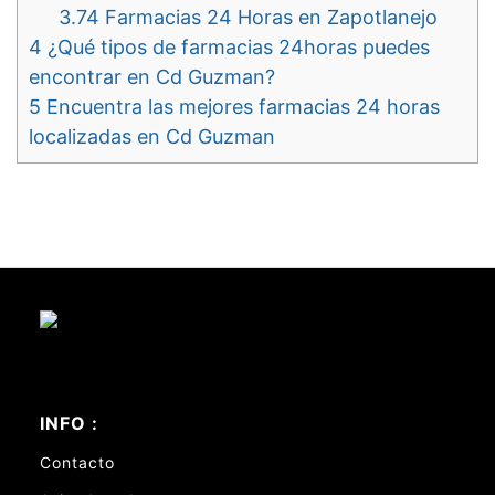
3.74
Farmacias 24 Horas en Zapotlanejo
4
¿Qué tipos de farmacias 24horas puedes
encontrar en Cd Guzman?
5
Encuentra las mejores farmacias 24 horas
localizadas en Cd Guzman
INFO :
Contacto