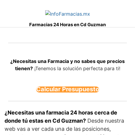
S
a
l
Farmacias 24 Horas en Cd Guzman
t
a
r
a
l
¿Necesitas una Farmacia y no sabes que precios
c
tienen?
¡Tenemos la solución perfecta para ti!
o
n
t
Calcular Presupuesto
e
n
i
d
¿Necesitas una farmacia 24 horas cerca de
o
donde tú estas en Cd Guzman?
Desde nuestra
web vas a ver cada una de las posiciones,