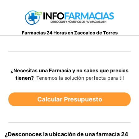
S
a
l
t
Farmacias 24 Horas en Zacoalco de Torres
a
r
a
l
c
¿Necesitas una Farmacia y no sabes que precios
o
tienen?
¡Tenemos la solución perfecta para ti!
n
t
e
Calcular Presupuesto
n
i
d
o
¿Desconoces la ubicación de una farmacia 24