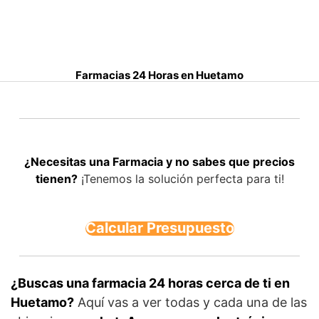
S
a
l
t
Farmacias 24 Horas en Huetamo
a
r
a
l
c
¿Necesitas una Farmacia y no sabes que precios
o
tienen?
¡Tenemos la solución perfecta para ti!
n
t
e
Calcular Presupuesto
n
i
d
o
¿Buscas una farmacia 24 horas cerca de ti en
Huetamo?
Aquí vas a ver todas y cada una de las