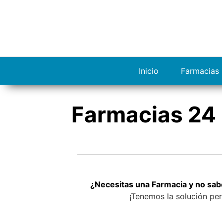
S
a
l
t
a
r
Inicio
Farmacias 
a
l
c
Farmacias 24 
o
n
t
e
n
i
d
¿Necesitas una Farmacia y no sab
o
¡Tenemos la solución per