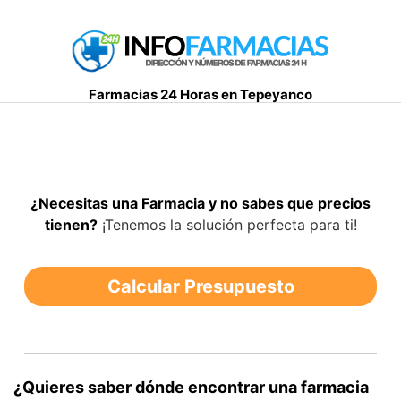
S
a
l
t
Farmacias 24 Horas en Tepeyanco
a
r
a
l
c
¿Necesitas una Farmacia y no sabes que precios
o
tienen?
¡Tenemos la solución perfecta para ti!
n
t
e
Calcular Presupuesto
n
i
d
o
¿Quieres saber dónde encontrar una farmacia