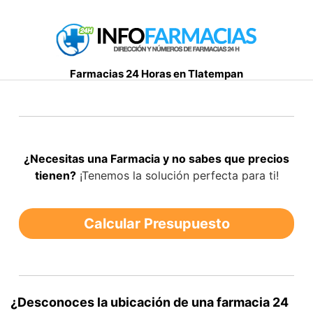
S
a
l
t
Farmacias 24 Horas en Tlatempan
a
r
a
l
c
¿Necesitas una Farmacia y no sabes que precios
o
tienen?
¡Tenemos la solución perfecta para ti!
n
t
e
Calcular Presupuesto
n
i
d
o
¿Desconoces la ubicación de una farmacia 24