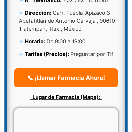
Nº Telefonico:
+52 782 112 8296
Dirección:
Carr. Puebla-Apizaco 3
Apetatitlán de Antonio Carvajal, 90610
Tlatempan, Tlax., México
Horario:
De 9:00 a 19:00
Tarifas (Precios):
Preguntar por Tlf
📞 ¡Llamar Farmacia Ahora!
Lugar de Farmacia (Mapa):