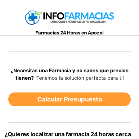
S
a
l
t
Farmacias 24 Horas en Apozol
a
r
a
l
c
¿Necesitas una Farmacia y no sabes que precios
o
tienen?
¡Tenemos la solución perfecta para ti!
n
t
e
Calcular Presupuesto
n
i
d
o
¿Quieres localizar una farmacia 24 horas cerca