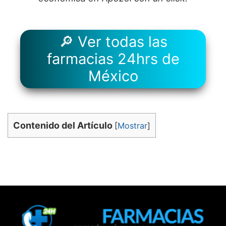
🔎 Ver todas las
farmacias 24hrs de
México
Contenido del Artículo
[
Mostrar
]