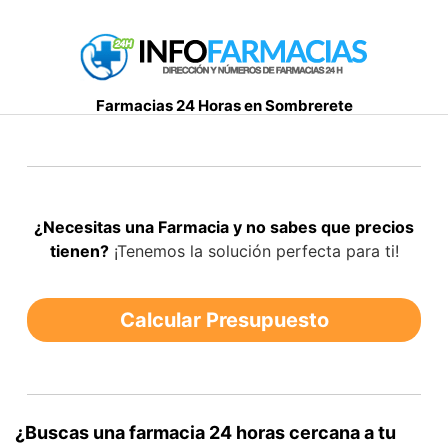
S
a
l
t
Farmacias 24 Horas en Sombrerete
a
r
a
l
c
¿Necesitas una Farmacia y no sabes que precios
o
tienen?
¡Tenemos la solución perfecta para ti!
n
t
e
Calcular Presupuesto
n
i
d
o
¿Buscas una farmacia 24 horas cercana a tu