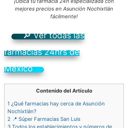
¡Ubica tu farmacia 24h especializada con
mejores precios en Asunción Nochixtlán
fácilmente!
🔎 Ver todas las
farmacias 24hrs de
México
Contenido del Artículo
1
¿Qué farmacias hay cerca de Asunción
Nochixtlán?
2
📍 Súper Farmacias San Luis
3
Todos los establecimientos y números de