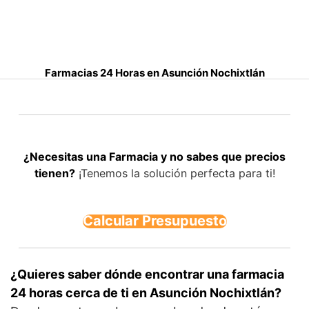
S
a
l
t
Farmacias 24 Horas en Asunción Nochixtlán
a
r
a
l
c
¿Necesitas una Farmacia y no sabes que precios
o
tienen?
¡Tenemos la solución perfecta para ti!
n
t
e
Calcular Presupuesto
n
i
d
o
¿Quieres saber dónde encontrar una farmacia
24 horas cerca de ti en Asunción Nochixtlán?