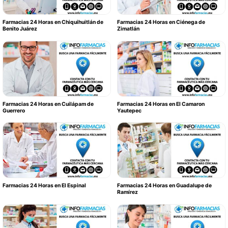
Farmacias 24 Horas en Chiquihuitlán de
Farmacias 24 Horas en Ciénega de
Benito Juárez
Zimatlán
Farmacias 24 Horas en Cuilápam de
Farmacias 24 Horas en El Camaron
Guerrero
Yautepec
Farmacias 24 Horas en El Espinal
Farmacias 24 Horas en Guadalupe de
Ramírez