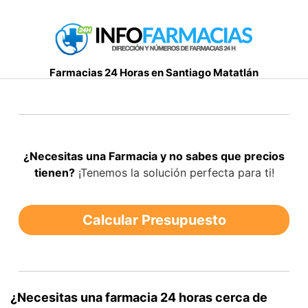
S
a
l
t
Farmacias 24 Horas en Santiago Matatlán
a
r
a
l
c
¿Necesitas una Farmacia y no sabes que precios
o
tienen?
¡Tenemos la solución perfecta para ti!
n
t
e
Calcular Presupuesto
n
i
d
o
¿Necesitas una farmacia 24 horas cerca de