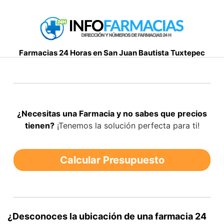
S
a
l
t
Farmacias 24 Horas en San Juan Bautista Tuxtepec
a
r
a
l
c
¿Necesitas una Farmacia y no sabes que precios
o
tienen?
¡Tenemos la solución perfecta para ti!
n
t
e
Calcular Presupuesto
n
i
d
o
¿Desconoces la ubicación de una farmacia 24