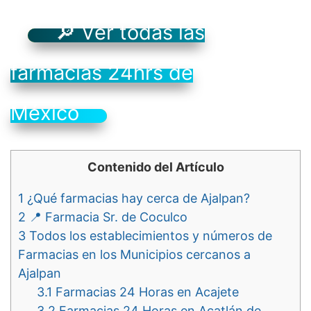
🔎 Ver todas las
farmacias 24hrs de
México
Contenido del Artículo
1
¿Qué farmacias hay cerca de Ajalpan?
2
📍 Farmacia Sr. de Coculco
3
Todos los establecimientos y números de
Farmacias en los Municipios cercanos a
Ajalpan
3.1
Farmacias 24 Horas en Acajete
3.2
Farmacias 24 Horas en Acatlán de