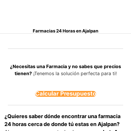
S
a
l
t
Farmacias 24 Horas en Ajalpan
a
r
a
l
c
¿Necesitas una Farmacia y no sabes que precios
o
tienen?
¡Tenemos la solución perfecta para ti!
n
t
e
Calcular Presupuesto
n
i
d
o
¿Quieres saber dónde encontrar una farmacia
24 horas cerca de donde tú estas en Ajalpan?