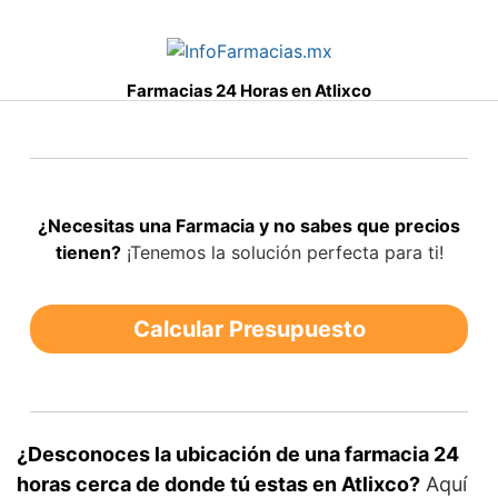
S
a
l
Farmacias 24 Horas en Atlixco
t
a
r
a
l
¿Necesitas una Farmacia y no sabes que precios
c
tienen?
¡Tenemos la solución perfecta para ti!
o
n
t
Calcular Presupuesto
e
n
i
d
o
¿Desconoces la ubicación de una farmacia 24
horas cerca de donde tú estas en Atlixco?
Aquí