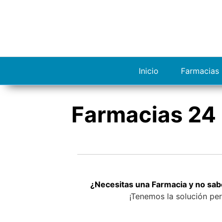
S
a
l
t
a
r
Inicio
Farmacias 
a
l
c
Farmacias 24 
o
n
t
e
n
i
d
¿Necesitas una Farmacia y no sab
o
¡Tenemos la solución per