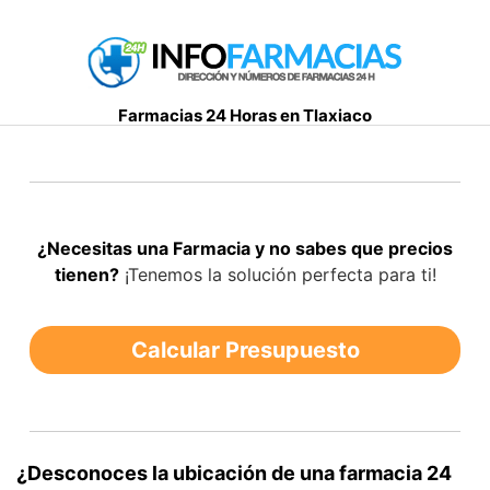
S
a
l
t
Farmacias 24 Horas en Tlaxiaco
a
r
a
l
c
¿Necesitas una Farmacia y no sabes que precios
o
tienen?
¡Tenemos la solución perfecta para ti!
n
t
e
Calcular Presupuesto
n
i
d
o
¿Desconoces la ubicación de una farmacia 24