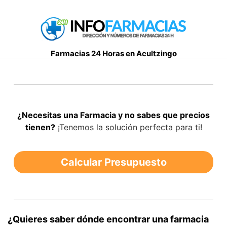
S
a
l
t
Farmacias 24 Horas en Acultzingo
a
r
a
l
c
¿Necesitas una Farmacia y no sabes que precios
o
tienen?
¡Tenemos la solución perfecta para ti!
n
t
e
Calcular Presupuesto
n
i
d
o
¿Quieres saber dónde encontrar una farmacia