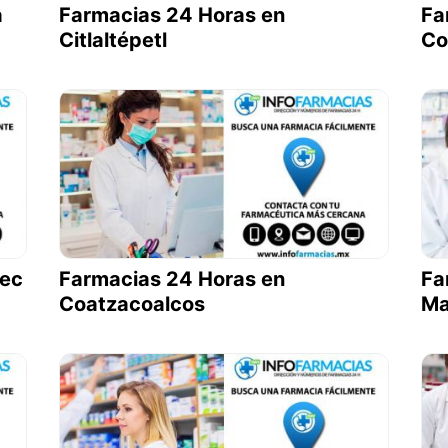
a
Farmacias 24 Horas en
Fa
Citlaltépetl
Co
pec
Farmacias 24 Horas en
Fa
Coatzacoalcos
Ma