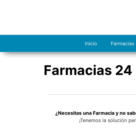
S
a
l
t
a
r
Inicio
Farmacias 
a
l
c
Farmacias 24 
o
n
t
e
n
i
d
¿Necesitas una Farmacia y no sab
o
¡Tenemos la solución per