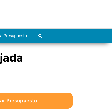
ra Presupuesto
ejada
lar Presupuesto