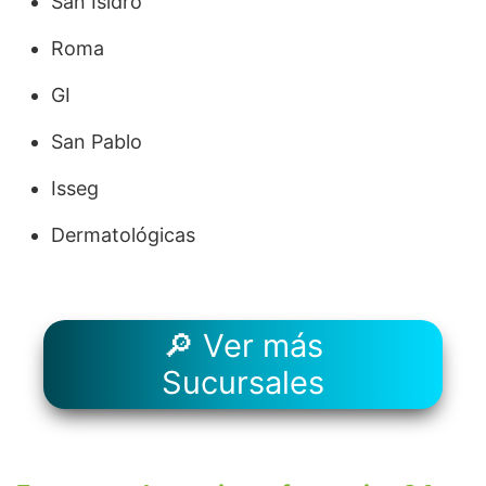
San Isidro
Roma
GI
San Pablo
Isseg
Dermatológicas
🔎 Ver más
Sucursales