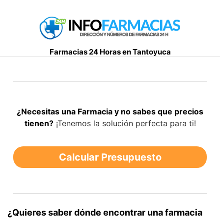
S
a
l
t
Farmacias 24 Horas en Tantoyuca
a
r
a
l
c
¿Necesitas una Farmacia y no sabes que precios
o
tienen?
¡Tenemos la solución perfecta para ti!
n
t
e
Calcular Presupuesto
n
i
d
o
¿Quieres saber dónde encontrar una farmacia