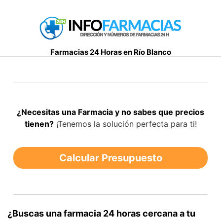
S
a
l
t
Farmacias 24 Horas en Río Blanco
a
r
a
l
c
¿Necesitas una Farmacia y no sabes que precios
o
tienen?
¡Tenemos la solución perfecta para ti!
n
t
e
Calcular Presupuesto
n
i
d
o
¿Buscas una farmacia 24 horas cercana a tu