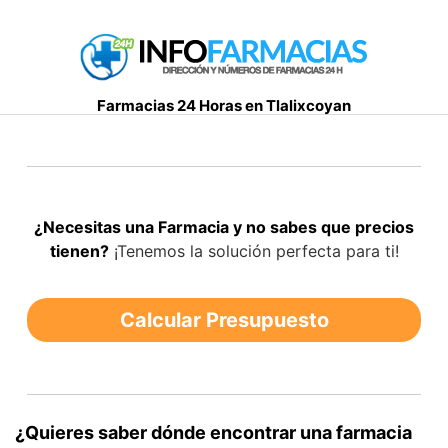
S
a
l
t
Farmacias 24 Horas en Tlalixcoyan
a
r
a
l
c
¿Necesitas una Farmacia y no sabes que precios
o
tienen?
¡Tenemos la solución perfecta para ti!
n
t
e
Calcular Presupuesto
n
i
d
o
¿Quieres saber dónde encontrar una farmacia