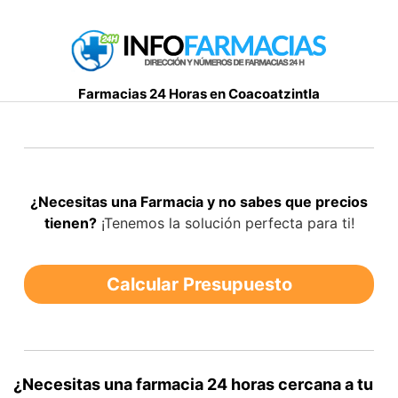
S
a
l
t
Farmacias 24 Horas en Coacoatzintla
a
r
a
l
c
¿Necesitas una Farmacia y no sabes que precios
o
tienen?
¡Tenemos la solución perfecta para ti!
n
t
e
Calcular Presupuesto
n
i
d
o
¿Necesitas una farmacia 24 horas cercana a tu