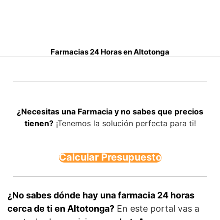
S
a
l
t
Farmacias 24 Horas en Altotonga
a
r
a
l
c
¿Necesitas una Farmacia y no sabes que precios
o
tienen?
¡Tenemos la solución perfecta para ti!
n
t
e
Calcular Presupuesto
n
i
d
o
¿No sabes dónde hay una farmacia 24 horas
cerca de ti en Altotonga?
En este portal vas a