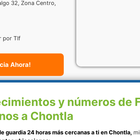
algo 32, Zona Centro,
 por Tlf
cia Ahora!
ecimientos y números de 
nos a Chontla
e guardia 24 horas más cercanas a ti en Chontla,
mi