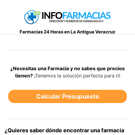
S
a
l
t
Farmacias 24 Horas en La Antigua Veracruz
a
r
a
l
c
¿Necesitas una Farmacia y no sabes que precios
o
tienen?
¡Tenemos la solución perfecta para ti!
n
t
e
Calcular Presupuesto
n
i
d
o
¿Quieres saber dónde encontrar una farmacia